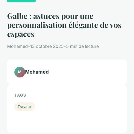
Galbe : astuces pour une
personnalisation élégante de vos
espaces
Mohamed
•
13 octobre 2025
•
5 min de lecture
Mohamed
M
TAGS
Travaux