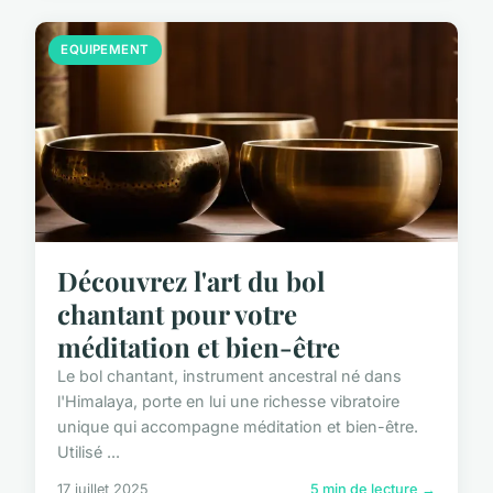
EQUIPEMENT
Découvrez l'art du bol
chantant pour votre
méditation et bien-être
Le bol chantant, instrument ancestral né dans
l'Himalaya, porte en lui une richesse vibratoire
unique qui accompagne méditation et bien-être.
Utilisé ...
17 juillet 2025
5 min de lecture →