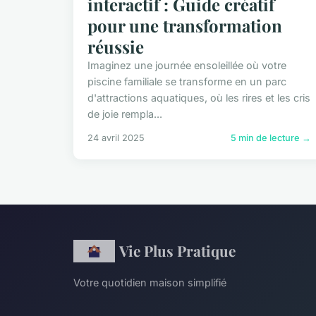
interactif : Guide créatif
pour une transformation
réussie
Imaginez une journée ensoleillée où votre
piscine familiale se transforme en un parc
d'attractions aquatiques, où les rires et les cris
de joie rempla...
24 avril 2025
5 min de lecture →
Vie Plus Pratique
Votre quotidien maison simplifié