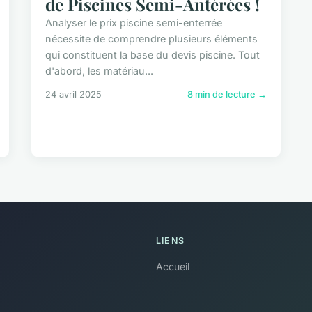
de Piscines Semi-Antérées !
Analyser le prix piscine semi-enterrée
nécessite de comprendre plusieurs éléments
qui constituent la base du devis piscine. Tout
d'abord, les matériau...
24 avril 2025
8 min de lecture →
LIENS
Accueil