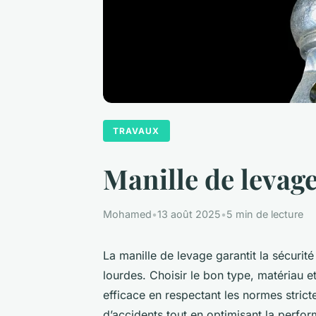
TRAVAUX
Manille de levage 
Mohamed
•
13 août 2025
•
5 min de lecture
La manille de levage garantit la sécurité
lourdes. Choisir le bon type, matériau 
efficace en respectant les normes stric
d’accidents tout en optimisant la perfo