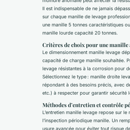
moindre anomalie peut affecter la résist
Il est indispensable de ne jamais dépa
sur chaque manille de levage professionn
une manille 5 tonnes caractéristiques ou
manille lourde capacité 20 tonnes.
Critères de choix pour une manille
Le dimensionnement manille levage dépe
capacité de charge manille souhaitée. Pr
levage résistantes à la corrosion pour d
Sélectionnez le type : manille droite le
répondant à des besoins précis, avec de
etc.) à respecter pour garantir sécurité
Méthodes d’entretien et contrôle p
L’entretien manille levage repose sur le n
l’inspection périodique manille. Un re
usure avancée pour éviter tout risque d