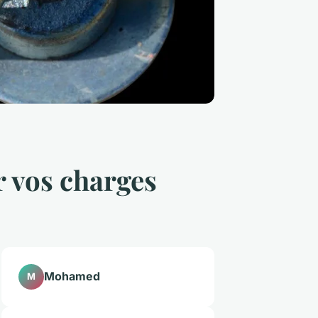
ur vos charges
Mohamed
M