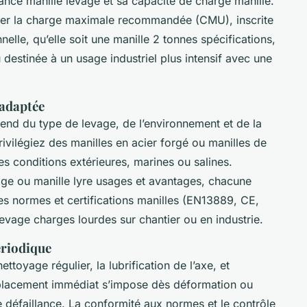
ance manille levage et sa capacité de charge manille.
sser la charge maximale recommandée (CMU), inscrite
elle, qu’elle soit une manille 2 tonnes spécifications,
 destinée à un usage industriel plus intensif avec une
 adaptée
nd du type de levage, de l’environnement et de la
ivilégiez des manilles en acier forgé ou manilles de
es conditions extérieures, marines ou salines.
vage ou manille lyre usages et avantages, chacune
s normes et certifications manilles (EN13889, CE,
 levage charges lourdes sur chantier ou en industrie.
ériodique
ettoyage régulier, la lubrification de l’axe, et
mplacement immédiat s’impose dès déformation ou
e défaillance. La conformité aux normes et le contrôle